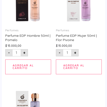
cantidad
Pivoine
cantidad
Perfumes
Perfumes
Perfume EDP Hombre 50ml |
Perfume EDP Mujer 50ml |
Pomelo
Flor Pivoine
$
15.000,00
$
15.000,00
-
+
-
+
AGREGAR AL
AGREGAR AL
CARRITO
CARRITO
Perfume
EDP
Mujer
50ml
|
Fruto
Cassis