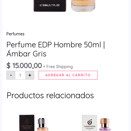
Perfumes
Perfume EDP Hombre 50ml |
Ámbar Gris
$
15.000,00
+ Free Shipping
-
+
AGREGAR AL CARRITO
Productos relacionados
Perfume
Perfume
EDP
EDP
Hombre
Mujer
50ml
50ml
|
|
Pomelo
Flor