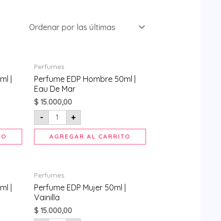
Perfume
Perfumes
EDP
Hombre
l |
Perfume EDP Hombre 50ml |
50ml
Eau De Mar
|
Eau
$
15.000,00
De
Mar
-
+
cantidad
TO
AGREGAR AL CARRITO
Perfume
Perfumes
EDP
Mujer
l |
Perfume EDP Mujer 50ml |
50ml
Vainilla
|
Vainilla
$
15.000,00
cantidad