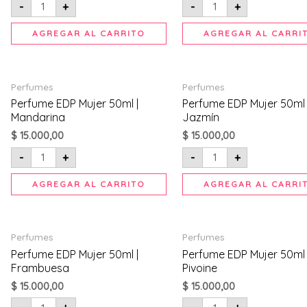
cantidad
-
+
-
+
AGREGAR AL CARRITO
AGREGAR AL CARRI
Perfume
Perfume
Perfumes
Perfumes
EDP
EDP
Mujer
Mujer
Perfume EDP Mujer 50ml |
Perfume EDP Mujer 50ml 
50ml
50ml
Mandarina
Jazmín
|
|
Mandarina
Jazmín
$
15.000,00
$
15.000,00
cantidad
cantidad
-
+
-
+
AGREGAR AL CARRITO
AGREGAR AL CARRI
Perfume
Perfume
Perfumes
Perfumes
EDP
EDP
Mujer
Mujer
Perfume EDP Mujer 50ml |
Perfume EDP Mujer 50ml |
50ml
50ml
Frambuesa
Pivoine
|
|
Frambuesa
Flor
$
15.000,00
$
15.000,00
cantidad
Pivoine
cantidad