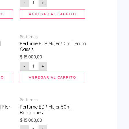
-
+
TO
AGREGAR AL CARRITO
Perfume
Perfumes
EDP
Mujer
|
Perfume EDP Mujer 50ml | Fruto
50ml
Cassis
|
Fruto
$
15.000,00
Cassis
cantidad
-
+
TO
AGREGAR AL CARRITO
Perfume
Perfumes
EDP
Mujer
 Flor
Perfume EDP Mujer 50ml |
50ml
Bombones
|
Bombones
$
15.000,00
cantidad