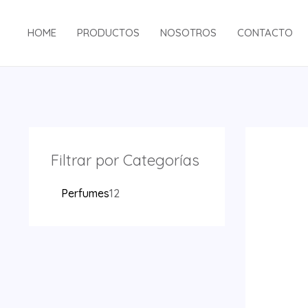
Ir
1
al
2
HOME
PRODUCTOS
NOSOTROS
CONTACTO
contenido
p
r
o
d
u
Filtrar por Categorías
c
t
Perfumes
12
o
s