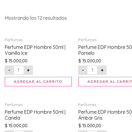
Mostrando los 12 resultados
Perfume
Perfume
Perfumes
Perfumes
EDP
EDP
Hombre
Hombre
Perfume EDP Hombre 50ml |
Perfume EDP Hombre 50m
50ml
50ml
Vainilla Ice
Pomelo
|
|
Vainilla
Pomelo
$
15.000,00
$
15.000,00
Ice
cantidad
cantidad
-
+
-
+
AGREGAR AL CARRITO
AGREGAR AL CARRI
Perfume
Perfume
Perfumes
Perfumes
EDP
EDP
Hombre
Hombre
Perfume EDP Hombre 50ml |
Perfume EDP Hombre 50m
50ml
50ml
Canela
Ámbar Gris
|
|
Canela
Ámbar
$
15.000,00
$
15.000,00
cantidad
Gris