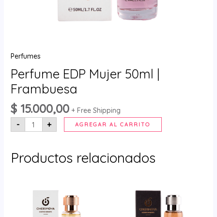
Perfumes
Perfume EDP Mujer 50ml |
Frambuesa
$
15.000,00
+ Free Shipping
-
+
AGREGAR AL CARRITO
Productos relacionados
Perfume
Perfume
EDP
EDP
Mujer
Hombre
50ml
50ml
|
|
Jazmín
Canela